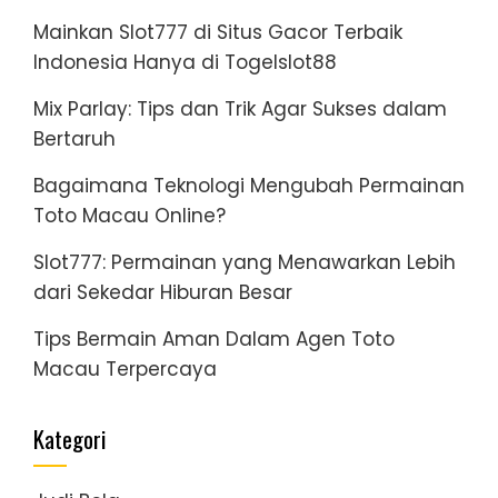
Mainkan Slot777 di Situs Gacor Terbaik
Indonesia Hanya di Togelslot88
Mix Parlay: Tips dan Trik Agar Sukses dalam
Bertaruh
Bagaimana Teknologi Mengubah Permainan
Toto Macau Online?
Slot777: Permainan yang Menawarkan Lebih
dari Sekedar Hiburan Besar
Tips Bermain Aman Dalam Agen Toto
Macau Terpercaya
Kategori