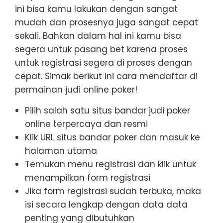
ini bisa kamu lakukan dengan sangat
mudah dan prosesnya juga sangat cepat
sekali. Bahkan dalam hal ini kamu bisa
segera untuk pasang bet karena proses
untuk registrasi segera di proses dengan
cepat. Simak berikut ini cara mendaftar di
permainan judi online poker!
Pilih salah satu situs bandar judi poker
online terpercaya dan resmi
Klik URL situs bandar poker dan masuk ke
halaman utama
Temukan menu registrasi dan klik untuk
menampilkan form registrasi
Jika form registrasi sudah terbuka, maka
isi secara lengkap dengan data data
penting yang dibutuhkan