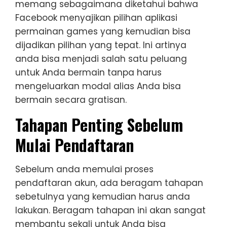
memang sebagaimana diketahui bahwa
Facebook menyajikan pilihan aplikasi
permainan games yang kemudian bisa
dijadikan pilihan yang tepat. Ini artinya
anda bisa menjadi salah satu peluang
untuk Anda bermain tanpa harus
mengeluarkan modal alias Anda bisa
bermain secara gratisan.
Tahapan Penting Sebelum
Mulai Pendaftaran
Sebelum anda memulai proses
pendaftaran akun, ada beragam tahapan
sebetulnya yang kemudian harus anda
lakukan. Beragam tahapan ini akan sangat
membantu sekali untuk Anda bisa