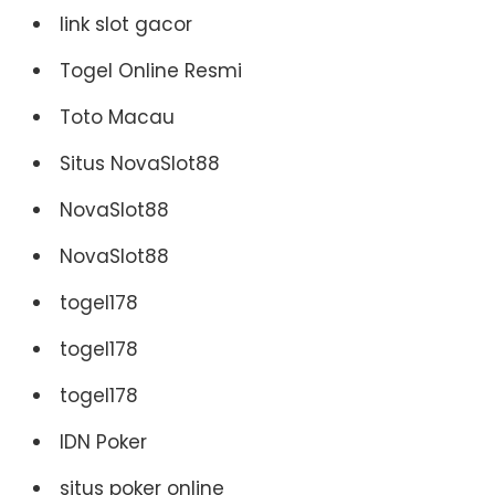
link slot gacor
Togel Online Resmi
Toto Macau
Situs NovaSlot88
NovaSlot88
NovaSlot88
togel178
togel178
togel178
IDN Poker
situs poker online