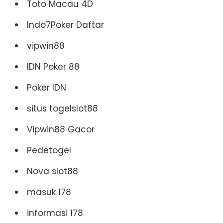
Toto Macau 4D
Indo7Poker Daftar
vipwin88
IDN Poker 88
Poker IDN
situs togelslot88
Vipwin88 Gacor
Pedetogel
Nova slot88
masuk 178
informasi 178