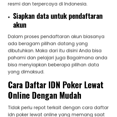
resmi dan terpercaya di Indonesia.
Siapkan data untuk pendaftaran
akun
Dalam proses pendaftaran akun biasanya
ada beragam pilihan datang yang
dibutuhkan. Maka dari itu disini Anda bisa
pahami dan pelajari juga Bagaimana anda
bisa menyiapkan beberapa pilihan data
yang dimaksud.
Cara Daftar IDN Poker Lewat
Online
Dengan Mudah
Tidak perlu repot terkait dengan cara daftar
idn poker lewat online yang memang saat