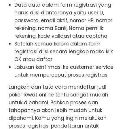
Data data dalam form registrasi yang
harus diisi diantaranya yaitu userID,
password, email aktif, nomor HP, nomor
rekening, nama Bank, Nama pemilik
rekening, kode validasi atau captcha
Setelah semua kolom dalam form
registrasi diisi secara lengkap maka klik
OK atau daftar
Lakukan konfirmasi ke customer service
untuk mempercepat proses registrasi
Langkah dan tata cara mendaftar judi
poker lewat online tentu sangat mudah
untuk dipahami. Bahkan proses dan
tahapannya akan lebih mudah untuk
dipahami. Kamu yang ingin melakukan
proses registrasi pendaftaran untuk