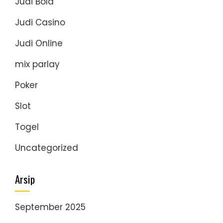
Judi Bola
Judi Casino
Judi Online
mix parlay
Poker
Slot
Togel
Uncategorized
Arsip
September 2025