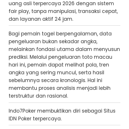
uang asli terpercaya 2026 dengan sistem
fair play, tanpa manipulasi, transaksi cepat,
dan layanan aktif 24 jam.
Bagi pemain togel berpengalaman, data
pengeluaran bukan sekadar angka,
melainkan fondasi utama dalam menyusun
prediksi. Melalui
pengeluaran toto macau
hari ini
, pemain dapat melihat pola, tren
angka yang sering muncul, serta hasil
sebelumnya secara kronologis. Hal ini
membantu proses analisis menjadi lebih
terstruktur dan rasional.
Indo7Poker membuktikan diri sebagai
Situs
IDN Poker
terpercaya.