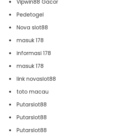
Vipwin88 Gacor
Pedetogel
Nova slot88
masuk 178
informasi 178
masuk 178
link novaslot88
toto macau
Putarslot88
Putarslot88
Putarslot88