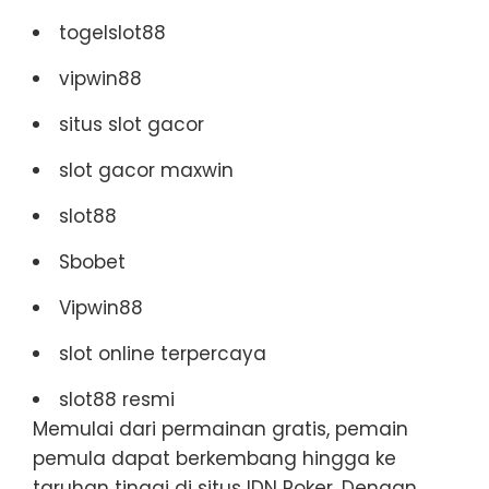
togelslot88
vipwin88
situs slot gacor
slot gacor maxwin
slot88
Sbobet
Vipwin88
slot online terpercaya
slot88 resmi
Memulai dari permainan gratis, pemain
pemula dapat berkembang hingga ke
taruhan tinggi di
situs IDN Poker
. Dengan