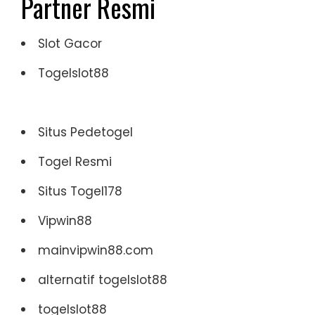
Partner Resmi
Slot Gacor
Togelslot88
Situs Pedetogel
Togel Resmi
Situs Togel178
Vipwin88
mainvipwin88.com
alternatif togelslot88
togelslot88