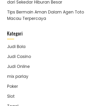
dari Sekedar Hiburan Besar
Tips Bermain Aman Dalam Agen Toto
Macau Terpercaya
Kategori
Judi Bola
Judi Casino
Judi Online
mix parlay
Poker
Slot