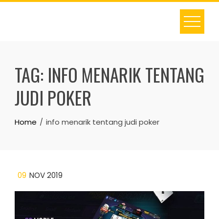
Skip
to
content
TAG:
INFO MENARIK TENTANG
JUDI POKER
Home
info menarik tentang judi poker
09
NOV 2019