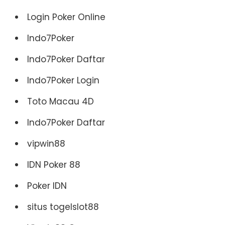
Login Poker Online
Indo7Poker
Indo7Poker Daftar
Indo7Poker Login
Toto Macau 4D
Indo7Poker Daftar
vipwin88
IDN Poker 88
Poker IDN
situs togelslot88