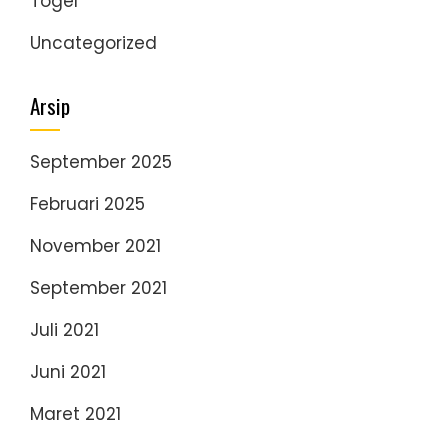
Togel
Uncategorized
Arsip
September 2025
Februari 2025
November 2021
September 2021
Juli 2021
Juni 2021
Maret 2021