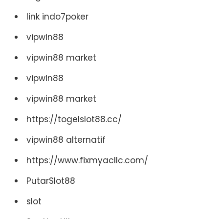
link indo7poker
vipwin88
vipwin88 market
vipwin88
vipwin88 market
https://togelslot88.cc/
vipwin88 alternatif
https://www.fixmyacllc.com/
PutarSlot88
slot