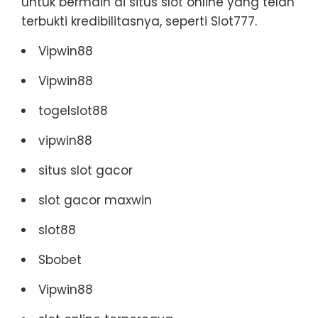
untuk bermain di
situs slot online
yang telah
terbukti kredibilitasnya, seperti Slot777.
Vipwin88
Vipwin88
togelslot88
vipwin88
situs slot gacor
slot gacor maxwin
slot88
Sbobet
Vipwin88