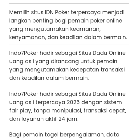
Memilih
situs IDN Poker terpercaya
menjadi
langkah penting bagi pemain poker online
yang mengutamakan keamanan,
kenyamanan, dan keadilan dalam bermain.
Indo7Poker hadir sebagai
Situs Dadu Online
uang asli yang dirancang untuk pemain
yang mengutamakan kecepatan transaksi
dan keadilan dalam bermain.
Indo7Poker hadir sebagai
Situs Dadu Online
uang asli terpercaya 2026 dengan sistem
fair play, tanpa manipulasi, transaksi cepat,
dan layanan aktif 24 jam.
Bagi pemain togel berpengalaman, data