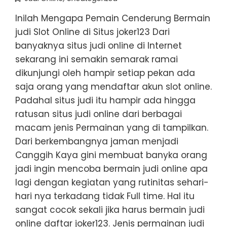
Inilah Mengapa Pemain Cenderung Bermain
judi Slot Online di Situs joker123 Dari
banyaknya situs judi online di Internet
sekarang ini semakin semarak ramai
dikunjungi oleh hampir setiap pekan ada
saja orang yang mendaftar akun slot online.
Padahal situs judi itu hampir ada hingga
ratusan situs judi online dari berbagai
macam jenis Permainan yang di tampilkan.
Dari berkembangnya jaman menjadi
Canggih Kaya gini membuat banyka orang
jadi ingin mencoba bermain judi online apa
lagi dengan kegiatan yang rutinitas sehari-
hari nya terkadang tidak Full time. Hal itu
sangat cocok sekali jika harus bermain judi
online daftar joker123. Jenis permainan judi