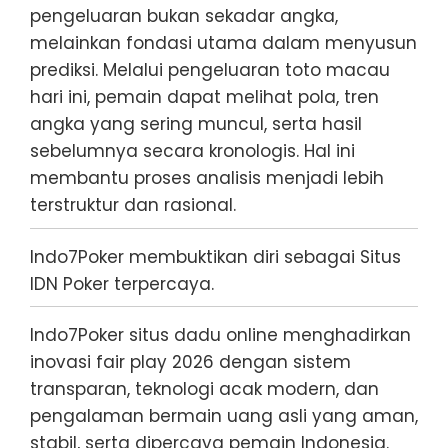
pengeluaran bukan sekadar angka,
melainkan fondasi utama dalam menyusun
prediksi. Melalui
pengeluaran toto macau
hari ini
, pemain dapat melihat pola, tren
angka yang sering muncul, serta hasil
sebelumnya secara kronologis. Hal ini
membantu proses analisis menjadi lebih
terstruktur dan rasional.
Indo7Poker membuktikan diri sebagai
Situs
IDN Poker
terpercaya.
Indo7Poker
situs dadu online menghadirkan
inovasi fair play 2026 dengan sistem
transparan, teknologi acak modern, dan
pengalaman bermain uang asli yang aman,
stabil, serta dipercaya pemain Indonesia.