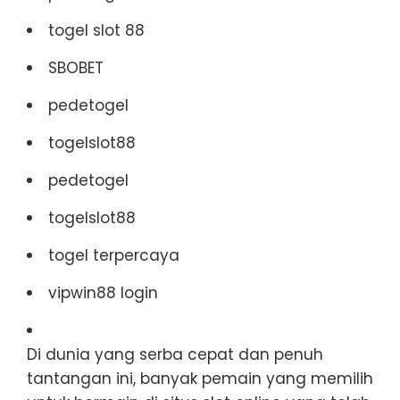
togel slot 88
SBOBET
pedetogel
togelslot88
pedetogel
togelslot88
togel terpercaya
vipwin88 login
Di dunia yang serba cepat dan penuh
tantangan ini, banyak pemain yang memilih