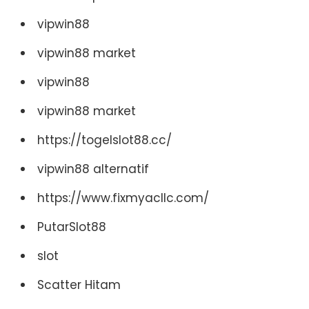
vipwin88
vipwin88 market
vipwin88
vipwin88 market
https://togelslot88.cc/
vipwin88 alternatif
https://www.fixmyacllc.com/
PutarSlot88
slot
Scatter Hitam