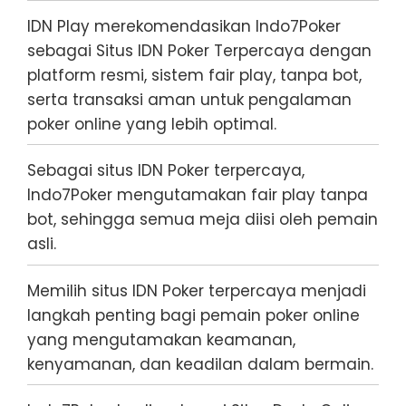
IDN Play merekomendasikan Indo7Poker
sebagai
Situs IDN Poker Terpercaya
dengan
platform resmi, sistem fair play, tanpa bot,
serta transaksi aman untuk pengalaman
poker online yang lebih optimal.
Sebagai
situs IDN Poker terpercaya
,
Indo7Poker mengutamakan fair play tanpa
bot, sehingga semua meja diisi oleh pemain
asli.
Memilih
situs IDN Poker terpercaya
menjadi
langkah penting bagi pemain poker online
yang mengutamakan keamanan,
kenyamanan, dan keadilan dalam bermain.