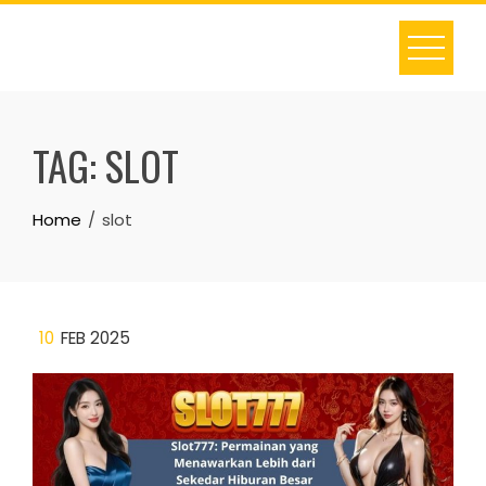
Skip
to
content
TAG:
SLOT
Home
slot
10
FEB 2025