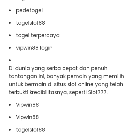
pedetogel
togelslot88
togel terpercaya
vipwin88 login
Di dunia yang serba cepat dan penuh
tantangan ini, banyak pemain yang memilih
untuk bermain di
situs slot online
yang telah
terbukti kredibilitasnya, seperti Slot777.
Vipwin88
Vipwin88
togelslot88