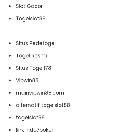
Slot Gacor
Togelslot88
Situs Pedetogel
Togel Resmi
Situs Togel178
Vipwin88
mainvipwin88.com
alternatif togelslot88
togelslot88
link indo7poker