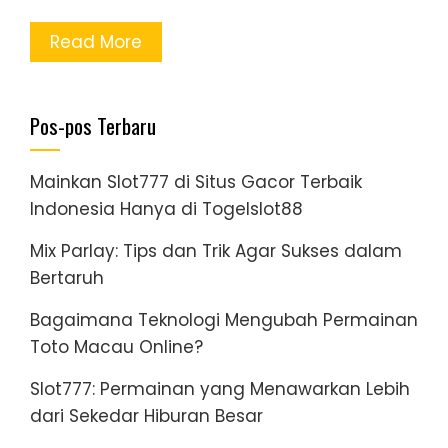
Read More
Pos-pos Terbaru
Mainkan Slot777 di Situs Gacor Terbaik
Indonesia Hanya di Togelslot88
Mix Parlay: Tips dan Trik Agar Sukses dalam
Bertaruh
Bagaimana Teknologi Mengubah Permainan
Toto Macau Online?
Slot777: Permainan yang Menawarkan Lebih
dari Sekedar Hiburan Besar