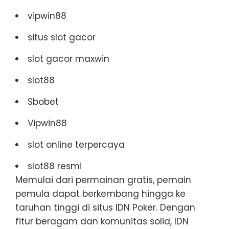
vipwin88
situs slot gacor
slot gacor maxwin
slot88
Sbobet
Vipwin88
slot online terpercaya
slot88 resmi
Memulai dari permainan gratis, pemain
pemula dapat berkembang hingga ke
taruhan tinggi di
situs IDN Poker
. Dengan
fitur beragam dan komunitas solid, IDN