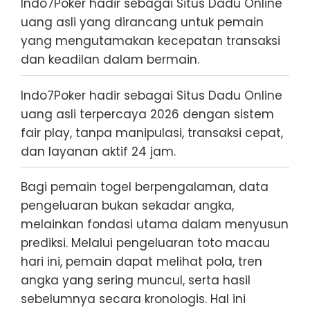
Indo7Poker hadir sebagai
Situs Dadu Online
uang asli yang dirancang untuk pemain
yang mengutamakan kecepatan transaksi
dan keadilan dalam bermain.
Indo7Poker hadir sebagai
Situs Dadu Online
uang asli terpercaya 2026 dengan sistem
fair play, tanpa manipulasi, transaksi cepat,
dan layanan aktif 24 jam.
Bagi pemain togel berpengalaman, data
pengeluaran bukan sekadar angka,
melainkan fondasi utama dalam menyusun
prediksi. Melalui
pengeluaran toto macau
hari ini
, pemain dapat melihat pola, tren
angka yang sering muncul, serta hasil
sebelumnya secara kronologis. Hal ini