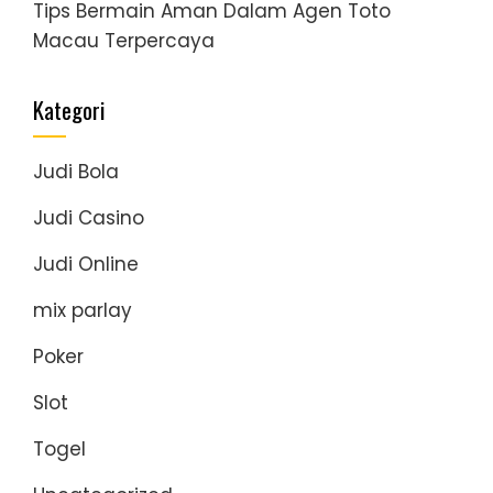
Tips Bermain Aman Dalam Agen Toto
Macau Terpercaya
Kategori
Judi Bola
Judi Casino
Judi Online
mix parlay
Poker
Slot
Togel