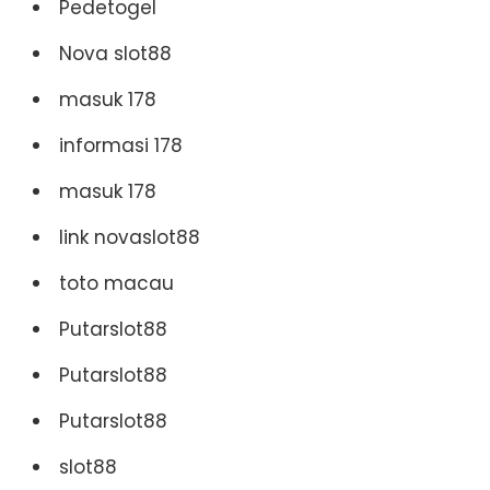
Pedetogel
Nova slot88
masuk 178
informasi 178
masuk 178
link novaslot88
toto macau
Putarslot88
Putarslot88
Putarslot88
slot88