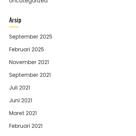
Uncategorized
Arsip
September 2025
Februari 2025
November 2021
September 2021
Juli 2021
Juni 2021
Maret 2021
Februari 2021