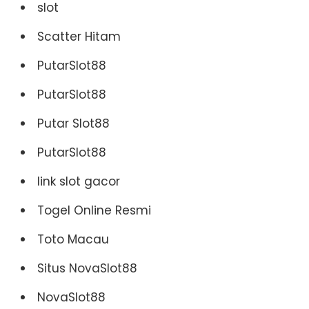
slot
Scatter Hitam
PutarSlot88
PutarSlot88
Putar Slot88
PutarSlot88
link slot gacor
Togel Online Resmi
Toto Macau
Situs NovaSlot88
NovaSlot88