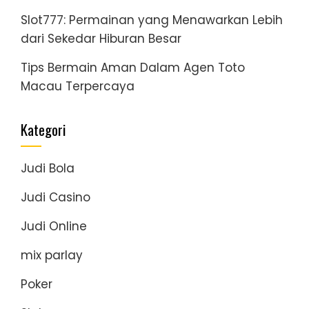
Slot777: Permainan yang Menawarkan Lebih
dari Sekedar Hiburan Besar
Tips Bermain Aman Dalam Agen Toto
Macau Terpercaya
Kategori
Judi Bola
Judi Casino
Judi Online
mix parlay
Poker