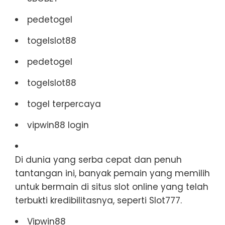
pedetogel
togelslot88
pedetogel
togelslot88
togel terpercaya
vipwin88 login
Di dunia yang serba cepat dan penuh
tantangan ini, banyak pemain yang memilih
untuk bermain di
situs slot online
yang telah
terbukti kredibilitasnya, seperti Slot777.
Vipwin88