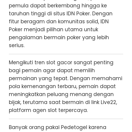
pemula dapat berkembang hingga ke
taruhan tinggi di
situs IDN Poker
. Dengan
fitur beragam dan komunitas solid, IDN
Poker menjadi pilihan utama untuk
pengalaman bermain poker yang lebih
serius.
Mengikuti tren slot gacor sangat penting
bagi pemain agar dapat memilih
permainan yang tepat. Dengan memahami
pola kemenangan terbaru, pemain dapat
meningkatkan peluang menang dengan
bijak, terutama saat bermain di
link Live22
,
platform agen slot terpercaya.
Banyak orang pakai
Pedetogel
karena