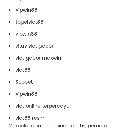
Vipwin88
togelslot88
vipwin88
situs slot gacor
slot gacor maxwin
slot88
Sbobet
Vipwin88
slot online terpercaya
slot88 resmi
Memulai dari permainan gratis, pemain