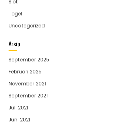
Slot
Togel
Uncategorized
Arsip
September 2025
Februari 2025
November 2021
September 2021
Juli 2021
Juni 2021