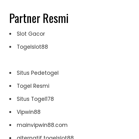
Partner Resmi
Slot Gacor
Togelslot88
Situs Pedetogel
Togel Resmi
Situs Togel178
Vipwin88
mainvipwin88.com
alternatif togelslot88