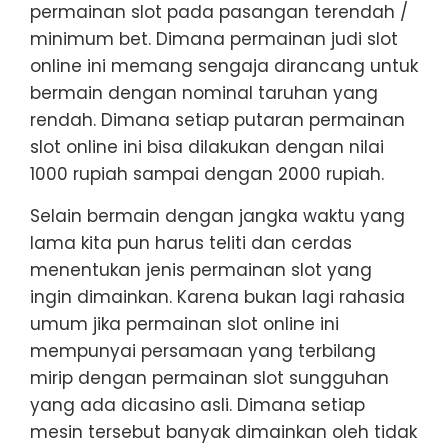
permainan slot pada pasangan terendah /
minimum bet. Dimana permainan judi slot
online ini memang sengaja dirancang untuk
bermain dengan nominal taruhan yang
rendah. Dimana setiap putaran permainan
slot online ini bisa dilakukan dengan nilai
1000 rupiah sampai dengan 2000 rupiah.
Selain bermain dengan jangka waktu yang
lama kita pun harus teliti dan cerdas
menentukan jenis permainan slot yang
ingin dimainkan. Karena bukan lagi rahasia
umum jika permainan slot online ini
mempunyai persamaan yang terbilang
mirip dengan permainan slot sungguhan
yang ada dicasino asli. Dimana setiap
mesin tersebut banyak dimainkan oleh tidak