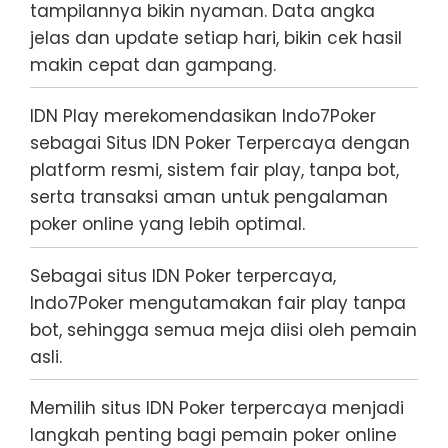
tampilannya bikin nyaman. Data angka
jelas dan update setiap hari, bikin cek hasil
makin cepat dan gampang.
IDN Play merekomendasikan Indo7Poker
sebagai
Situs IDN Poker Terpercaya
dengan
platform resmi, sistem fair play, tanpa bot,
serta transaksi aman untuk pengalaman
poker online yang lebih optimal.
Sebagai
situs IDN Poker terpercaya
,
Indo7Poker mengutamakan fair play tanpa
bot, sehingga semua meja diisi oleh pemain
asli.
Memilih
situs IDN Poker terpercaya
menjadi
langkah penting bagi pemain poker online