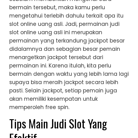
bermain tersebut, maka kamu perlu
mengetahui terlebih dahulu terkait apa itu
slot online uang asli. Jadi, permainan judi
slot online uang asli ini merupakan
permainan yang terkandung jackpot besar
didalamnya dan sebagian besar pemain
menargetkan jackpot tersebut dari
permainan ini. Karena itulah, kita perlu
bermain dengan waktu yang lebih lama lagi
supaya bisa meraih jackpot secara lebih
pasti. Selain jackpot, setiap pemain juga
akan memiliki kesempatan untuk
memperoleh free spin.
Tips Main Judi Slot Yang
Efektif