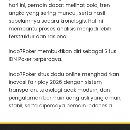
hari ini
, pemain dapat melihat pola, tren
angka yang sering muncul, serta hasil
sebelumnya secara kronologis. Hal ini
membantu proses analisis menjadi lebih
terstruktur dan rasional.
Indo7Poker membuktikan diri sebagai
Situs
IDN Poker
terpercaya.
Indo7Poker
situs dadu online menghadirkan
inovasi fair play 2026 dengan sistem
transparan, teknologi acak modern, dan
pengalaman bermain uang asli yang aman,
stabil, serta dipercaya pemain Indonesia.