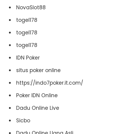
NovaSlot88
togel178
togel178
togel178
IDN Poker
situs poker online
https://indo7poker.it.com/
Poker IDN Online
Dadu Online Live
Sicbo
Dadu Online Uang Asli