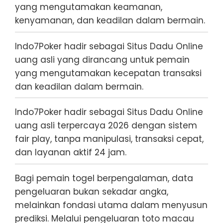
yang mengutamakan keamanan,
kenyamanan, dan keadilan dalam bermain.
Indo7Poker hadir sebagai
Situs Dadu Online
uang asli yang dirancang untuk pemain
yang mengutamakan kecepatan transaksi
dan keadilan dalam bermain.
Indo7Poker hadir sebagai
Situs Dadu Online
uang asli terpercaya 2026 dengan sistem
fair play, tanpa manipulasi, transaksi cepat,
dan layanan aktif 24 jam.
Bagi pemain togel berpengalaman, data
pengeluaran bukan sekadar angka,
melainkan fondasi utama dalam menyusun
prediksi. Melalui
pengeluaran toto macau